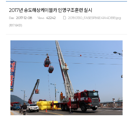
2017년 송도해상케이블카 인명구조훈련 실시
2017-12-08
42242
20190130_FA5E5F86E41A4DBB.jpg
Date
Views
(187.6KB)