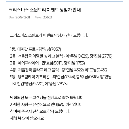
크리스마스 소원트리 이벤트 당첨자 안내
2019-12-31
33663
Date
Views
크리스마스 소원트리 이벤트 당첨자 안내 드립니다.
1등.
에어팟 프로
- 김*영님(7057)
2등.
겨울왕국 아델렌 성 레고 블럭
- 이*주님(0629), 정*진님(2778)
3등. 에어프라이어
- 권*호님(5011), 정*미님(1753)
4등. 겨울왕국 울라프 레고 블럭
- 강*연님(4322), 하*표님(0435)
5등. 생크림케익
기프티콘
- 최*준님(7344), 함*주님(0318), 황*민님
(1313), 김*영님(9720), 이*종님(7873)
당첨되신 모든 고객님들 진심으로 축하 드립니다.
자세한 사항은 유선상으로 안내드릴 예정입니다.
참여해 주셔서 진심으로 감사 드립니다.
새해 복 많이 받으세요.