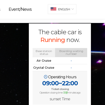
s
Event/News
ENGLISH
The cable car is
Running
now.
Base station
Boarding waiting
status
number
Air Cruise
-
Crystal Cruise
-
Operating Hours
09:00~22:00
Ticket closing
Operation closing time
30분
minutes ago
sunset Time