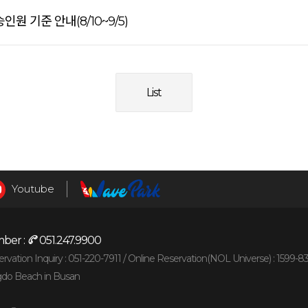
원 기준 안내(8/10~9/5)
List
Youtube
ber :
051.247.9900
vation Inquiry : 051-220-7911 /
Online Reservation(NOL Universe) : 1599-8
gdo Beach in Busan