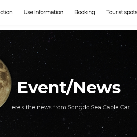
 car is
ction
Use Information
Booking
Tourist spot
Event/News
Here's the news from Songdo Sea Cable Car