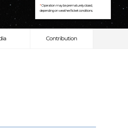
*
Operation may be prematurely closed,
depending on weather/ticket conditions.
dia
Contribution