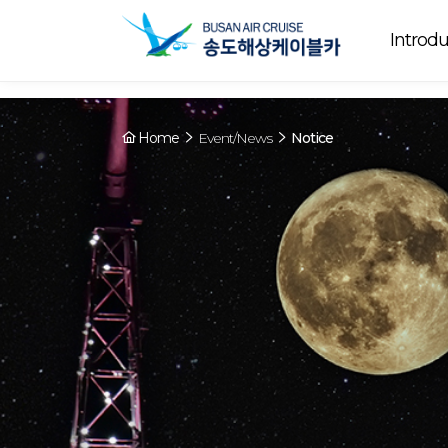
Array ( [0] => YY [1] => 09:00~22:00 [2] => Running [3] => The cable
Running
now. [4] => Y [5] => - [6] => - )
Introdu
Home
Event/News
Notice