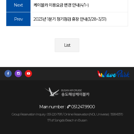
Next
케이블카 이용요금 변경 안내(4/1~)
Prev
2023년 1분기 정기점검 휴장 안내(3/28~3/31)
List
Main number :
051.247.9900
Group Reservation Inquiry : 051-220-7911 /
Online Reservation(NOL Universe) : 1599-8370
171 of Songdo Beach in Busan