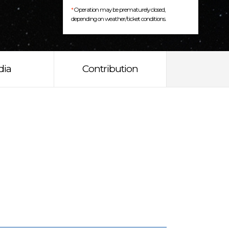
*
Operation may be prematurely closed,
depending on weather/ticket conditions.
dia
Contribution