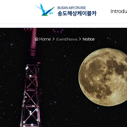
Array ( [0] => YY [1] => 09:00~22:00 [2] => Running [3] => The cable
Running
now. [4] => Y [5] => - [6] => - )
Introdu
Home
Event/News
Notice