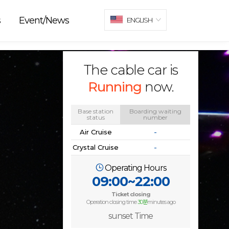
s
Event/News
ENGLISH
The cable car is
Running
now.
Base station
Boarding waiting
status
number
Air Cruise
-
Crystal Cruise
-
Operating Hours
09:00~22:00
Ticket closing
Operation closing time
30분
minutes ago
sunset Time