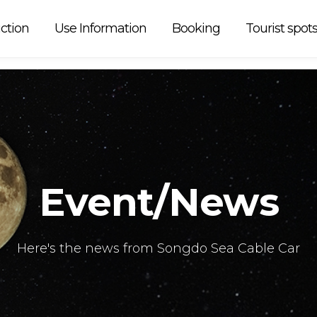
 car is
ction
Use Information
Booking
Tourist spot
Event/News
Here's the news from Songdo Sea Cable Car