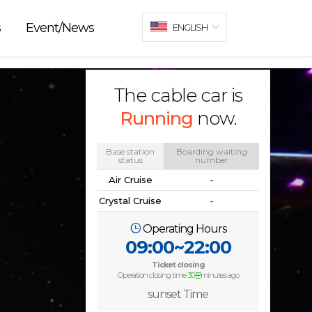
s
Event/News
ENGLISH
The cable car is
Running
now.
Base station
Boarding waiting
status
number
Air Cruise
-
Crystal Cruise
-
Operating Hours
09:00~22:00
Ticket closing
Operation closing time
30분
minutes ago
sunset Time