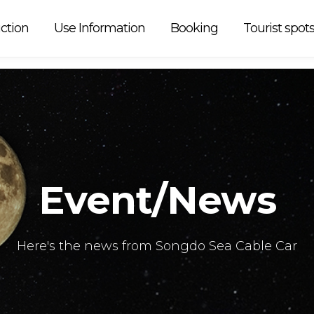
 car is
ction
Use Information
Booking
Tourist spot
Event/News
Here's the news from Songdo Sea Cable Car