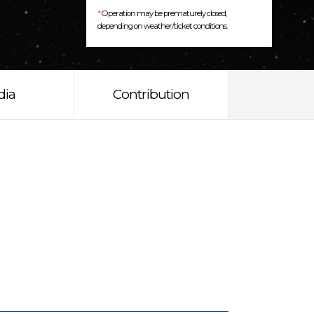
*
Operation may be prematurely closed,
depending on weather/ticket conditions.
dia
Contribution