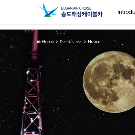
Array ( [0] => YY [1] => 09:00~22:00 [2] => Running [3] => The cable
Running
now. [4] => Y [5] => - [6] => - )
Introdu
Home
Event/News
Notice