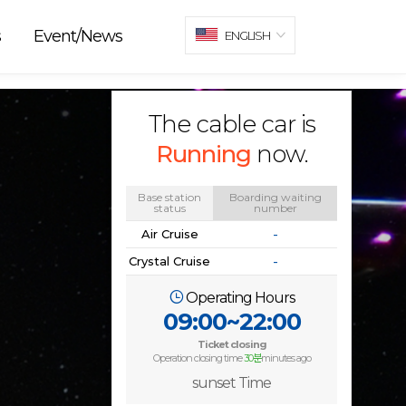
s
Event/News
ENGLISH
The cable car is
Running
now.
Base station
Boarding waiting
status
number
Air Cruise
-
Crystal Cruise
-
Operating Hours
09:00~22:00
Ticket closing
Operation closing time
30분
minutes ago
sunset Time