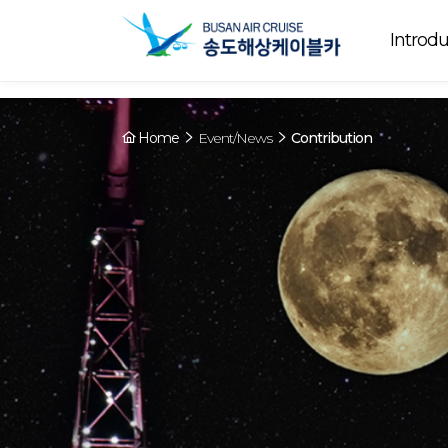
Array ( [0] => YY [1] => 09:00~22:00 [2] => Running [3] => The cable
Running
now. [4] => Y [5] => - [6] => - )
Introdu
Home
Event/News
Contribution