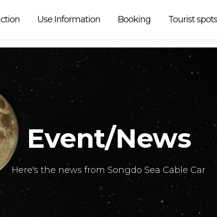
 car is
ction
Use Information
Booking
Tourist spot
Event/News
Here's the news from Songdo Sea Cable Car