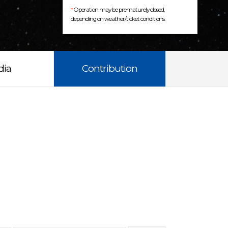
*
Operation may be prematurely closed,
depending on weather/ticket conditions.
dia
Contribution