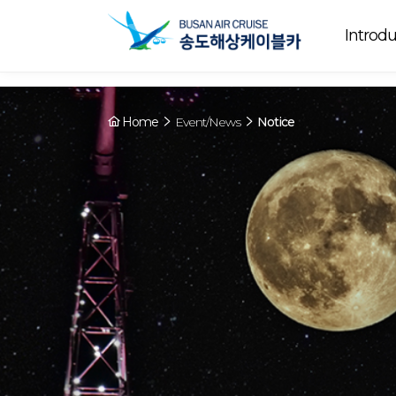
Array ( [0] => YY [1] => 09:00~22:00 [2] => Preparing [3] => Cable ca
Preparing
. [4] => Y [5] => - [6] => - )
Introdu
Home
Event/News
Notice