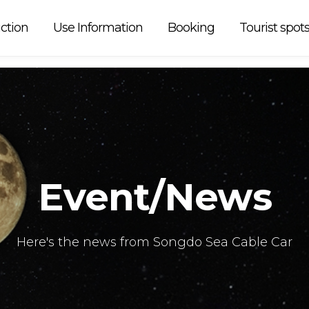
r operation is
ction
Use Information
Booking
Tourist spot
Event/News
Here's the news from Songdo Sea Cable Car