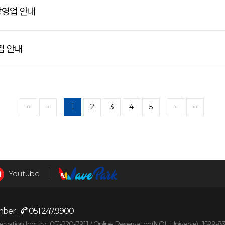
장영업 안내
검 안내
1
2
3
4
5
<<
<
>
>>
Youtube
ber :
051.247.9900
vation Inquiry : 051-220-7911 /
Online Reservation(NOL Universe) : 1599-8