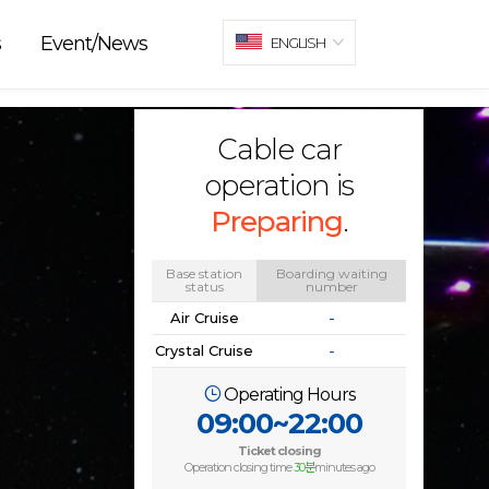
s
Event/News
ENGLISH
Cable car
operation is
Preparing
.
Base station
Boarding waiting
status
number
Air Cruise
-
Crystal Cruise
-
Operating Hours
09:00~22:00
Ticket closing
Operation closing time
30분
minutes ago