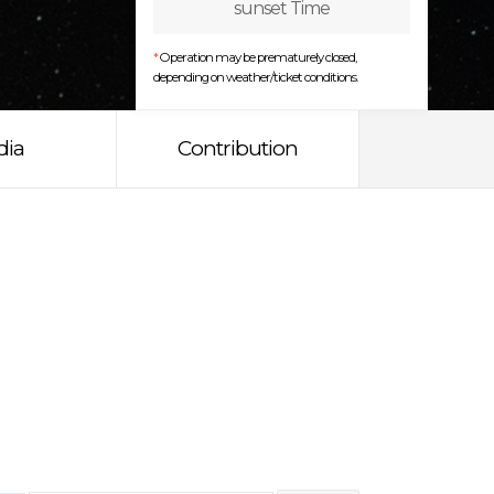
sunset Time
*
Operation may be prematurely closed,
depending on weather/ticket conditions.
dia
Contribution