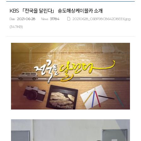
KBS 「전국을 달린다」 송도해상케이블카 소개
2021-06-28
31784
20210628_C6BF98C8642D8EE6.jpg
Date
Views
(34.7KB)