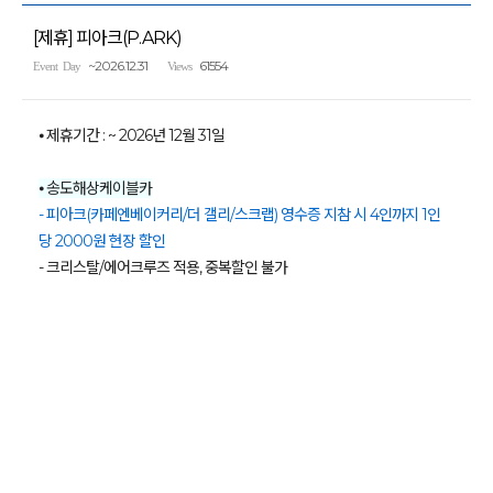
[제휴] 피아크(P.ARK)
~2026.12.31
61554
Event Day
Views
⦁ 제휴기간 : ~ 2026년 12월 31일
⦁ 송도해상케이블카
- 피아크(카페엔베이커리/더 갤리/스크랩) 영수증 지참 시 4인까지 1인
당 2000원 현장 할인
- 크리스탈/에어크루즈 적용, 중복할인 불가