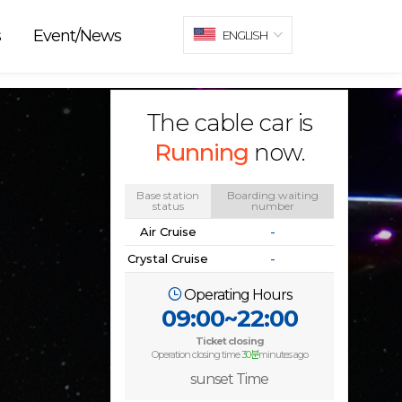
s
Event/News
ENGLISH
The cable car is
Running
now.
Base station
Boarding waiting
status
number
Air Cruise
-
Crystal Cruise
-
Operating Hours
09:00~22:00
Ticket closing
Operation closing time
30분
minutes ago
sunset Time