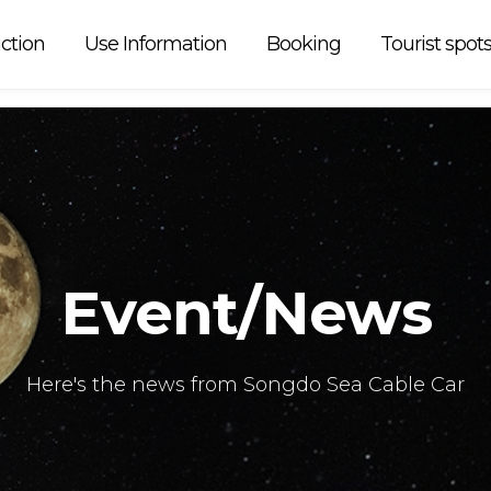
 car is
ction
Use Information
Booking
Tourist spot
Event/News
Here's the news from Songdo Sea Cable Car