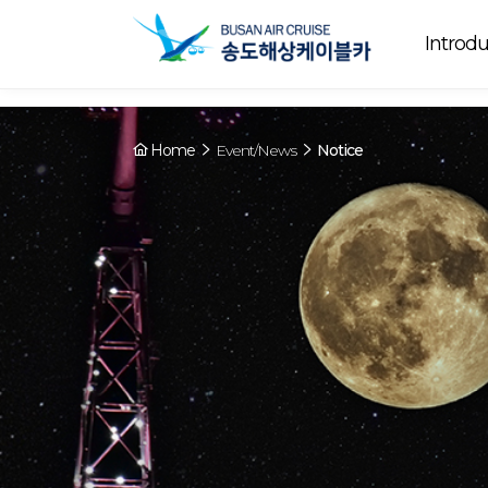
Array ( [0] => YY [1] => 09:00~22:00 [2] => Running [3] => The cable
Running
now. [4] => Y [5] => - [6] => - )
Introdu
Home
Event/News
Notice