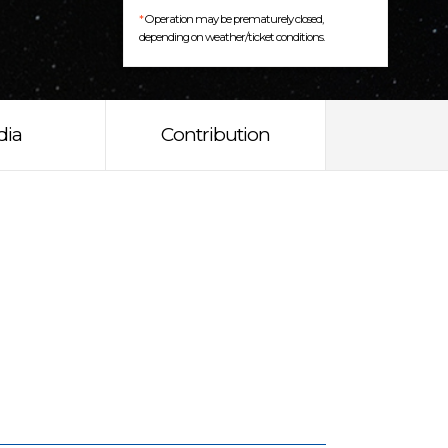
*
Operation may be prematurely closed,
depending on weather/ticket conditions.
dia
Contribution