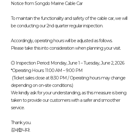
Notice from Songdo Marine Cable Car
To maintain the functionality and safety of the cable car, we will
be conducting our 2nd quarter regular inspection.
Accordingly, operating hours will be adjusted as follows.
Please take this into consideration when planning your visit.
◎ Inspection Period: Monday, June 1 – Tuesday, June 2, 2026
*Operating Hours: 11:00 AM – 9:00 PM
(Ticket sales close at 8:30 PM / Operating hours may change
depending on on-site conditions.)
We kindly ask for your understanding, as this measure is being
taken to provide our customers with a safer and smoother
service.
Thank you.
감사합니다.