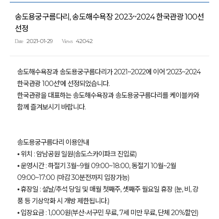
송도용궁구름다리, 송도해수욕장 2023~2024 한국관광 100선
선정
2021-01-29
42042
Date
Views
송도해수욕장과 송도용궁구름다리가 2021~2022에 이어 '2023~2024
한국관광 100선'에 선정되었습니다.
한국관광을 대표하는 송도해수욕장과 송도용궁구름다리를 케이블카와
함께 즐겨보시기 바랍니다.
송도용궁구름다리 이용안내
⦁ 위치 : 암남공원 일원(송도스카이파크 진입로)
⦁ 운영시간 : 하절기 3월~9월 09:00~18:00, 동절기 10월~2월
09:00~17:00 (마감 30분전까지 입장가능)
⦁ 휴장일 : 설날/추석 당일 및 매월 첫째주, 셋째주 월요일 휴장 (눈, 비, 강
풍 등 기상악화 시 개방 제한됩니다.)
⦁ 입장요금 : 1,000원(부산-서구민 무료, 7세 미만 무료, 단체 20%할인)