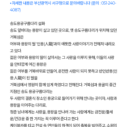
⦁ 자세한 내용은 부산광역시 서구청으로 문의바랍니다 (문의 : 051-240-
4087)
송도용궁구름다리 설화
송도 앞바다는 용왕이 살고 있던 곳으로, 옛 송도구름다리가 위치해 있던
거북섬은
어부와 용왕의 딸 ‘인용(人龍)’과의 애틋한 사랑이야기가 전해져 내려오
고 있다.
젊은 어부와 용왕의 딸이 살아서는 그 사랑을 이루지 못해, 이들의 사랑
을 안타깝게 여긴 용왕은
젊은 어부를 거북바위로 만들어, 온전한 사람이 되지 못하고 반인반용(인
용:人龍)이 된 딸을
거북섬에서 영원히 함께 있게 하였다고 전해진다. 거북섬과 용굴의 중간
지점인 송도 용궁구름다리는
두 사람의 결혼식 장소인 용궁으로 들어가기 위해 만나는 곳이자, 사람과
용왕을 이어주는 다리로,
청춘 남녀에게는 사랑을, 용왕을 만나러 가는 사람에게는 금전운/출세
운/건강운 중 한 가지는 꼭 이루어 준다고 한다.
케이블카를 타고 전설 속 연인들의 하객이 되어 축복을 빌어주고, 소원의