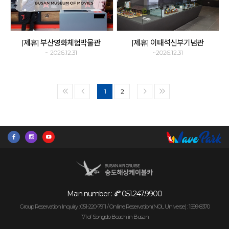
[제휴] 부산영화체험박물관
[제휴] 이태석신부기념관
~ 2026.12.31
~2026.12.31
1
2
<<
<
>
>>
Main number :
051.247.9900
Group Reservation Inquiry : 051-220-7911 /
Online Reservation(NOL Universe) : 1599-8370
171 of Songdo Beach in Busan