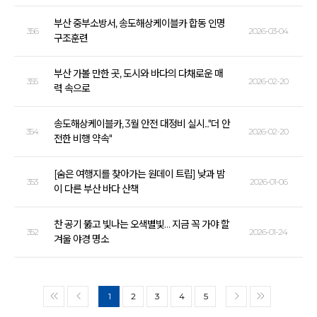
부산 중부소방서, 송도해상케이블카 합동 인명
356
2026-03-04
구조훈련
부산 가볼 만한 곳, 도시와 바다의 다채로운 매
355
2026-02-20
력 속으로
송도해상케이블카, 3월 안전 대정비 실시..."더 안
354
2026-02-20
전한 비행 약속"
[숨은 여행지를 찾아가는 원데이 트립] 낮과 밤
353
2026-01-06
이 다른 부산 바다 산책
찬 공기 뚫고 빛나는 오색별빛… 지금 꼭 가야 할
352
2026-01-24
겨울 야경 명소
1
2
3
4
5
<<
<
>
>>