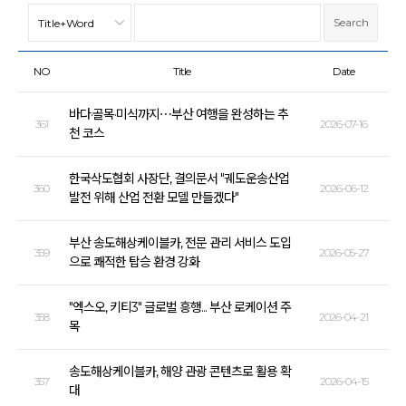
NO
Title
Date
바다·골목·미식까지⋯부산 여행을 완성하는 추
361
2026-07-16
천 코스
한국삭도협회 사장단, 결의문서 "궤도운송산업
360
2026-06-12
발전 위해 산업 전환 모델 만들겠다"
부산 송도해상케이블카, 전문 관리 서비스 도입
359
2026-05-27
으로 쾌적한 탑승 환경 강화
"엑스오, 키티3" 글로벌 흥행... 부산 로케이션 주
358
2026-04-21
목
송도해상케이블카, 해양 관광 콘텐츠로 활용 확
357
2026-04-15
대