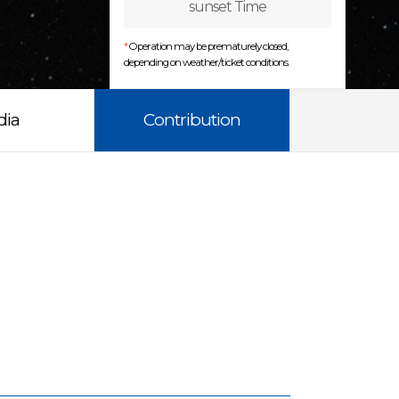
sunset Time
*
Operation may be prematurely closed,
depending on weather/ticket conditions.
dia
Contribution