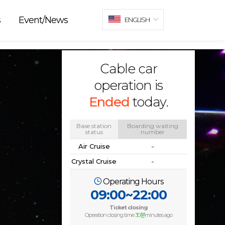
s
Event/News
ENGLISH
Cable car
operation is
Ended
today.
Base station
Boarding waiting
status
number
Air Cruise
-
Crystal Cruise
-
Operating Hours
09:00~22:00
Ticket closing
Operation closing time
30분
minutes ago