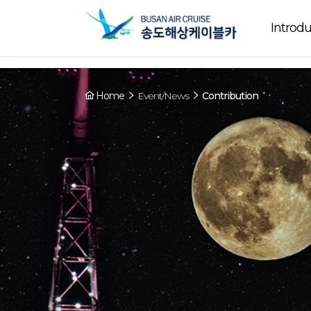
Array ( [0] => YY [1] => 09:00~22:00 [2] => Ended [3] => Cable car o
Ended
today. [4] => Y [5] => - [6] => - )
Introdu
Home
Event/News
Contribution