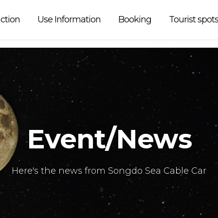
peration is
ction
Use Information
Booking
Tourist spot
Event/News
Here's the news from Songdo Sea Cable Car