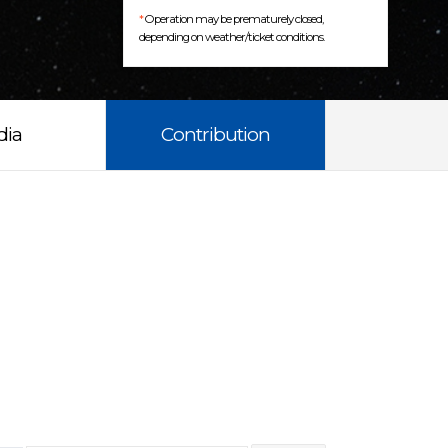
*
Operation may be prematurely closed,
depending on weather/ticket conditions.
dia
Contribution