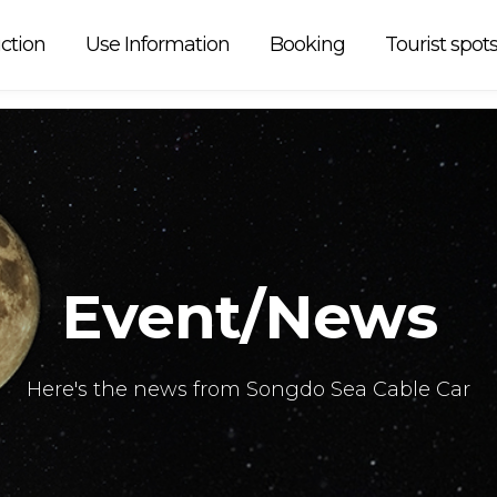
 car is
ction
Use Information
Booking
Tourist spot
Event/News
Here's the news from Songdo Sea Cable Car