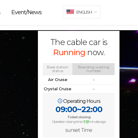
s
Event/News
ENGLISH
The cable car is
Running
now.
Base station
Boarding waiting
status
number
Air Cruise
-
Crystal Cruise
-
Operating Hours
09:00~22:00
Ticket closing
Operation closing time
30분
minutes ago
sunset Time