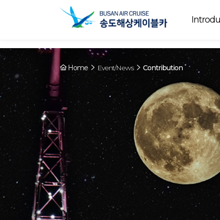
Array ( [0] => YY [1] => 09:00~22:00 [2] => Running [3] => The cable
Running
now. [4] => Y [5] => - [6] => - )
Introdu
Home
Event/News
Contribution