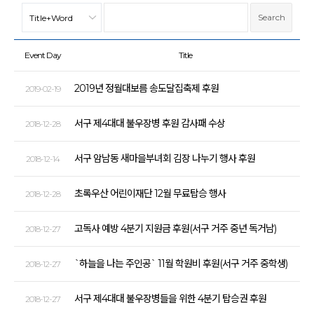
Event Day
Title
2019년 정월대보름 송도달집축제 후원
2019-02-19
서구 제4대대 불우장병 후원 감사패 수상
2018-12-28
서구 암남동 새마을부녀회 김장 나누기 행사 후원
2018-12-14
초록우산 어린이재단 12월 무료탑승 행사
2018-12-28
고독사 예방 4분기 지원금 후원(서구 거주 중년 독거남)
2018-12-27
`하늘을 나는 주인공` 11월 학원비 후원(서구 거주 중학생)
2018-12-27
서구 제4대대 불우장병들을 위한 4분기 탑승권 후원
2018-12-27