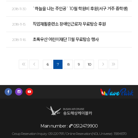
`하늘을 나는 주인공` 10월 학원비 후원(서구 거주 중학생)
2018-11-30
직업재활훈련소 장애인근로자 무료탑승 후원
2018-11-15
초록우산 어린이재단 11월 무료탑승 행사
2018-11-16
6
7
8
9
10
<<
<
>
>>
Main number :
051.247.9900
Group Reservation Inquiry : 051-220-7911 /
Online Reservation(NOL Universe) : 1599-8370