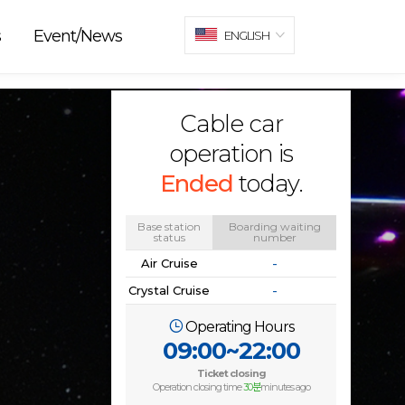
s
Event/News
ENGLISH
Cable car
operation is
Ended
today.
Base station
Boarding waiting
status
number
Air Cruise
-
Crystal Cruise
-
Operating Hours
09:00~22:00
Ticket closing
Operation closing time
30분
minutes ago