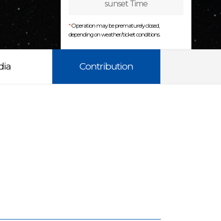
sunset Time
*
Operation may be prematurely closed,
depending on weather/ticket conditions.
dia
Contribution