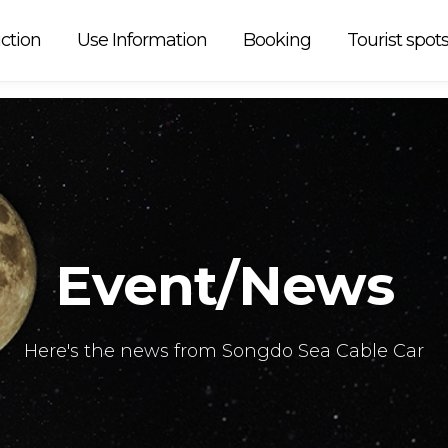
peration is
ction
Use Information
Booking
Tourist spot
Event/News
Here's the news from Songdo Sea Cable Car