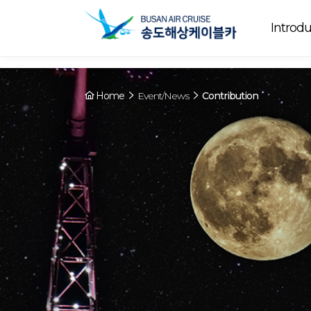
Array ( [0] => YY [1] => 09:00~22:00 [2] => Ended [3] => Cable car o
Ended
today. [4] => Y [5] => - [6] => - )
Introdu
Home
Event/News
Contribution