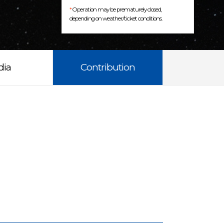
*
Operation may be prematurely closed,
depending on weather/ticket conditions.
dia
Contribution