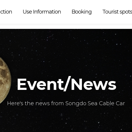
 car is
ction
Use Information
Booking
Tourist spot
Event/News
Here's the news from Songdo Sea Cable Car