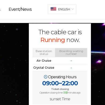
s
Event/News
ENGLISH
The cable car is
Running
now.
Base station
Boarding waiting
status
number
Air Cruise
-
Crystal Cruise
-
Operating Hours
09:00~22:00
Ticket closing
Operation closing time
30분
minutes ago
sunset Time