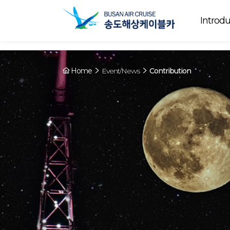
Array ( [0] => YY [1] => 09:00~22:00 [2] => Running [3] => The cable
Running
now. [4] => Y [5] => - [6] => - )
Introdu
Home
Event/News
Contribution