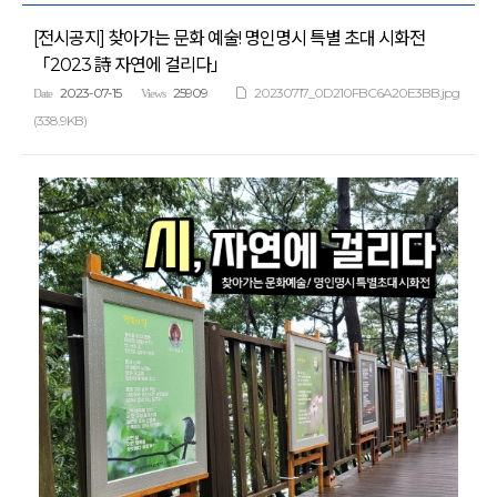
[전시공지] 찾아가는 문화 예술! 명인명시 특별 초대 시화전
「2023 詩 자연에 걸리다」
2023-07-15
25909
20230717_0D210FBC6A20E3BB.jpg
Date
Views
(338.9KB)