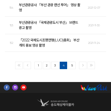
부산관광공사 「부산 관광 랜선 투어」 영상 촬
154
2021-12-07
영
부산관광공사 「국제관광도시 부산」 브랜드
153
2021-11-30
광고 촬영
「2022 국제도시조명연맹(LUCI)총회」 부산
152
2021-11-24
개최 홍보 영상 촬영
1
2
3
4
5
<<
<
>
>>