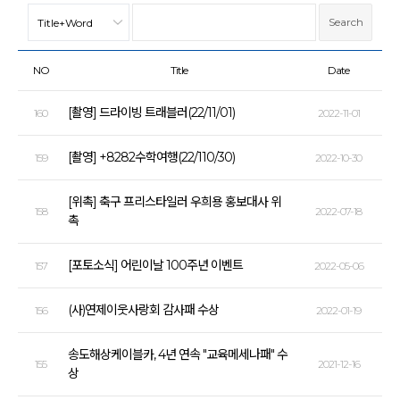
NO
Title
Date
[촬영] 드라이빙 트래블러(22/11/01)
160
2022-11-01
[촬영] +8282수학여행(22/110/30)
159
2022-10-30
[위촉] 축구 프리스타일러 우희용 홍보대사 위
158
2022-07-18
촉
[포토소식] 어린이날 100주년 이벤트
157
2022-05-06
(사)연제이웃사랑회 감사패 수상
156
2022-01-19
송도해상케이블카, 4년 연속 "교육메세나패" 수
155
2021-12-16
상