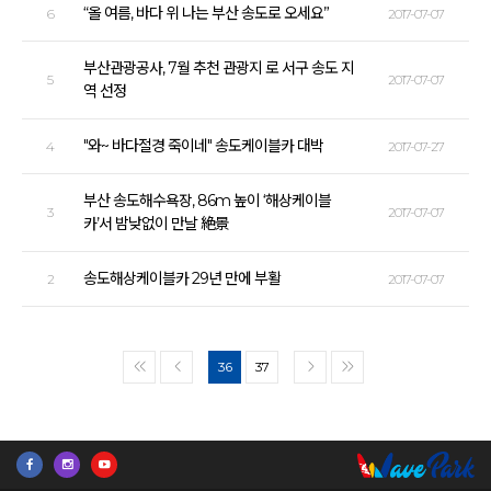
“올 여름, 바다 위 나는 부산 송도로 오세요”
6
2017-07-07
부산관광공사, 7월 추천 관광지 로 서구 송도 지
5
2017-07-07
역 선정
"와~ 바다절경 죽이네" 송도케이블카 대박
4
2017-07-27
부산 송도해수욕장, 86m 높이 ‘해상케이블
3
2017-07-07
카’서 밤낮없이 만날 絶景
송도해상케이블카 29년 만에 부활
2
2017-07-07
36
37
<<
<
>
>>