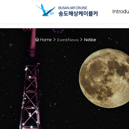
Array ( [0] => YY [1] => 09:00~22:00 [2] => Running [3] => The cable
Running
now. [4] => Y [5] => - [6] => - )
Introdu
Home
Event/News
Notice