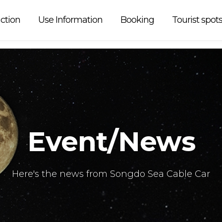
 car is
ction
Use Information
Booking
Tourist spot
Event/News
Here's the news from Songdo Sea Cable Car