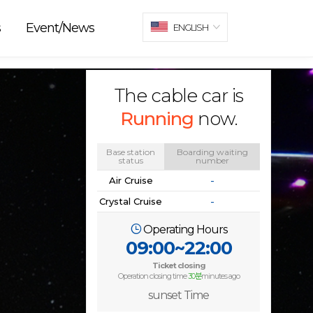
s
Event/News
ENGLISH
The cable car is
Running
now.
Base station
Boarding waiting
status
number
Air Cruise
-
Crystal Cruise
-
Operating Hours
09:00~22:00
Ticket closing
Operation closing time
30분
minutes ago
sunset Time