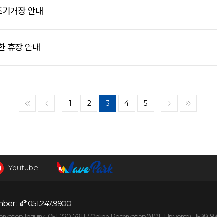
 조기개장 안내
한 휴장 안내
1
2
3
4
5
<<
<
>
>>
Youtube
ber :
051.247.9900
vation Inquiry : 051-220-7911 /
Online Reservation(NOL Universe) : 1599-8