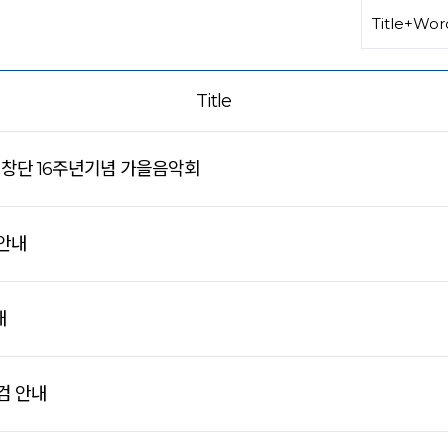
Title
 창단 16주년기념 가을음악회
 안내
내
검 안내