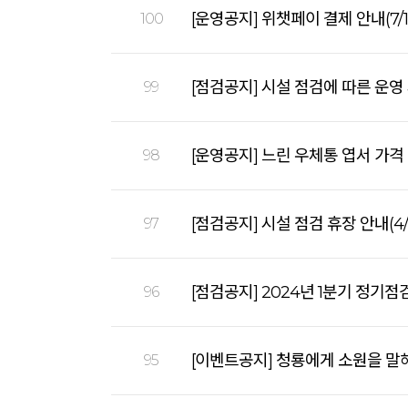
[운영공지] 위챗페이 결제 안내(7/1
100
[점검공지] 시설 점검에 따른 운영 시
99
[운영공지] 느린 우체통 엽서 가격 인
98
[점검공지] 시설 점검 휴장 안내(4/1
97
[점검공지] 2024년 1분기 정기점검 
96
[이벤트공지] 청룡에게 소원을 말
95