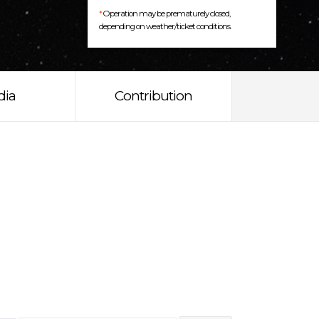
*
Operation may be prematurely closed,
depending on weather/ticket conditions.
dia
Contribution