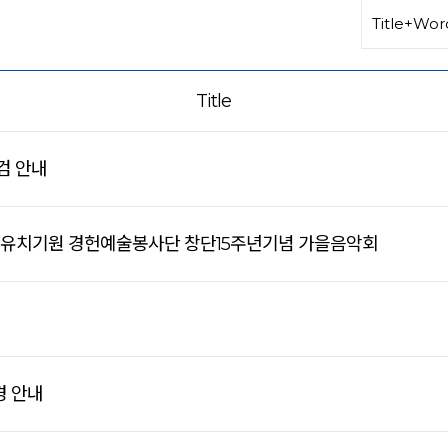
Title
검 안내
회 유치기원 경헌예술봉사단 창단15주년기념 가을음악회
경 안내