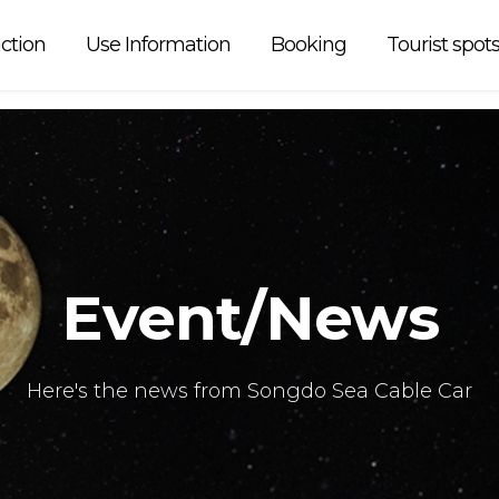
 car is
ction
Use Information
Booking
Tourist spot
Event/News
Here's the news from Songdo Sea Cable Car