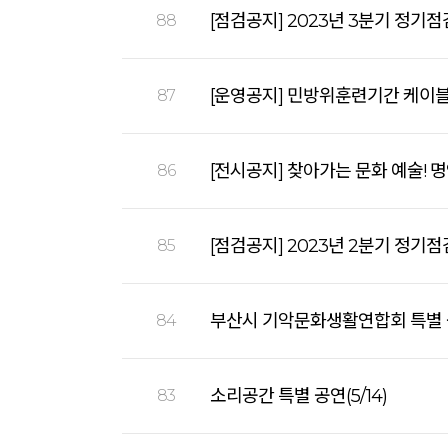
[점검공지] 2023년 3분기 정기점
88
[운영공지] 민방위훈련기간 케이
87
[전시공지] 찾아가는 문화 예술! 
86
[점검공지] 2023년 2분기 정기점검
85
부산시 기악문화생활연합회 특별 공연
84
소리공간 특별 공연(5/14)
83