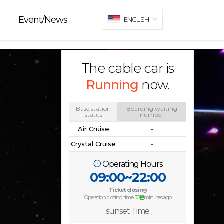
s
Event/News
ENGLISH
The cable car is
Running
now.
Base station
Boarding waiting
status
number
Air Cruise
-
Crystal Cruise
-
Operating Hours
09:00~22:00
Ticket closing
Operation closing time
30분
minutes ago
sunset Time