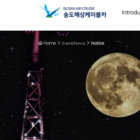
Array ( [0] => YY [1] => 09:00~22:00 [2] => Running [3] => The cable
Running
now. [4] => Y [5] => - [6] => - )
Introdu
Home
Event/News
Notice