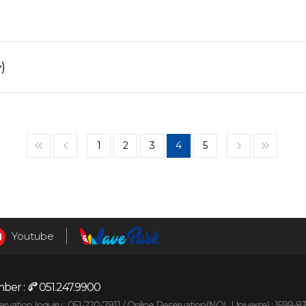
)
1
2
3
4
5
<<
<
>
>>
Youtube
ber :
051.247.9900
vation Inquiry : 051-220-7911 /
Online Reservation(NOL Universe) : 1599-8