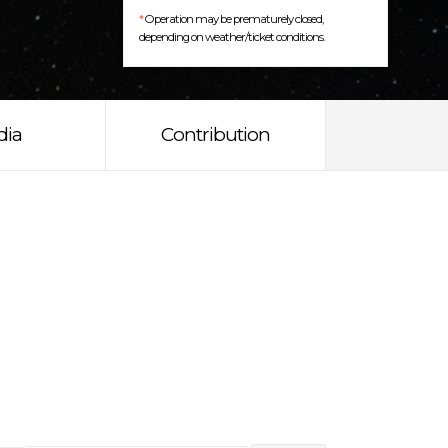
*
Operation may be prematurely closed,
depending on weather/ticket conditions.
dia
Contribution