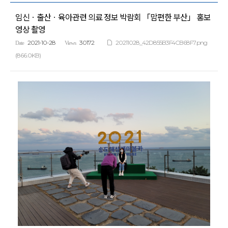
임신ㆍ출산ㆍ육아관련 의료 정보 박람회 「맘편한 부산」 홍보
영상 촬영
2021-10-28
30172
20211028_42D855B3F4CB68F7.png
Date
Views
(866.0KB)