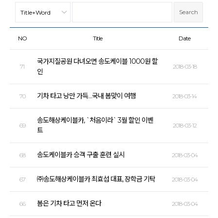
NO
Title
Date
국가지질공원 다녀오면 송도케이블 1000원 할
71
2018-03-18
인
기차 타고 낭만 가득…국내 봄맞이 여행
70
2018-03-14
송도해상케이블카, `처음이라` 3월 할인 이벤
69
2018-03-12
트
송도케이블카 승객 구출 훈련 실시
68
2018-03-04
㈜송도해상케이블카 최효섭 대표, 장학금 기탁
67
2018-03-04
봄은 기차 타고 먼저 온다
66
2018-03-04