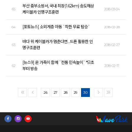
부산 중부소방서, 국내 최장(1.62km) 송도해상
65
2018-03-04
케이블카 인명구조훈련
[포토뉴스] 소외계층 아동 `착한 무료 탑승`
64
2018-02-28
바다 위 케이블카가 멈춘다면…드론 활용한 인
63
2018-02-27
명구조훈련
[뉴스9] 온 가족이 함께 `전통 민속놀이` *51초
62
2018-02-17
부터 방송
26
27
28
29
30
<<
<
>
>>